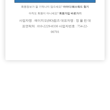
회원정보가 잘 기억나지 않으세요?
아아디/패스워드 찾기
아직도 회원이 아니세요?
회원가입 바로가기
사업자명 : 에이치오(HO)컴즈 대표자명 : 정 율 린 대
표연락처 : 010-2229-8330 사업자번호 : 754-22-
00701
프리미엄 광고
VIP 구인정보
서울-강북구
서울-성동구
경기-부천시