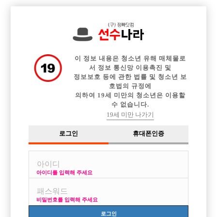

전체 구인정보
중빠 구인정보
아빠방 구인정보
웨이터 구인정보
이력서등록
이력서정보
커뮤니티
광고안내
이 정보 내용은 청소년 유해 매체물로
서 정보 통신망 이용촉진 및
정보보호 등에 관한 법률 및 청소년 보
호법의 규정에
의하여 19세 미만의 청소년은 이용할
수 없습니다.
19세 미만 나가기
로그인
휴대폰인증
아이디를 입력해 주세요
비밀번호를 입력해 주세요
로그인