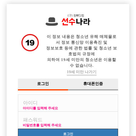

전체 구인정보
중빠 구인정보
아빠방 구인정보
웨이터 구인정보
이력서등록
이력서정보
커뮤니티
광고안내
이 정보 내용은 청소년 유해 매체물로
서 정보 통신망 이용촉진 및
정보보호 등에 관한 법률 및 청소년 보
호법의 규정에
의하여 19세 미만의 청소년은 이용할
수 없습니다.
19세 미만 나가기
로그인
휴대폰인증
아이디를 입력해 주세요
비밀번호를 입력해 주세요
로그인