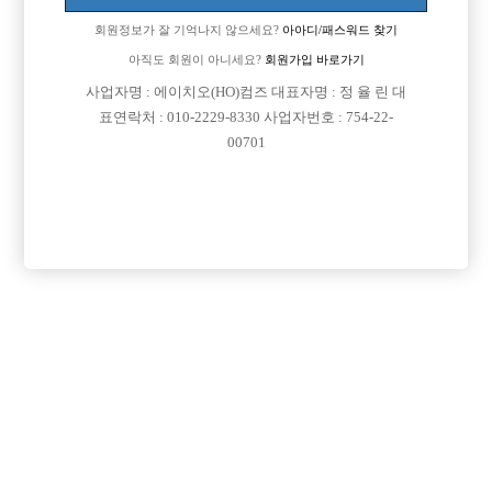
회원정보가 잘 기억나지 않으세요?
아아디/패스워드 찾기
아직도 회원이 아니세요?
회원가입 바로가기
사업자명 : 에이치오(HO)컴즈 대표자명 : 정 율 린 대
표연락처 : 010-2229-8330 사업자번호 : 754-22-
00701
프리미엄 광고
VIP 구인정보
경기-고양시
서울-광진구
서울-종로구