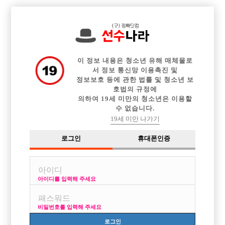

전체 구인정보
중빠 구인정보
아빠방 구인정보
웨이터 구인정보
이력서등록
이력서정보
커뮤니티
광고안내
이 정보 내용은 청소년 유해 매체물로
서 정보 통신망 이용촉진 및
정보보호 등에 관한 법률 및 청소년 보
호법의 규정에
의하여 19세 미만의 청소년은 이용할
수 없습니다.
19세 미만 나가기
로그인
휴대폰인증
아이디를 입력해 주세요
비밀번호를 입력해 주세요
로그인