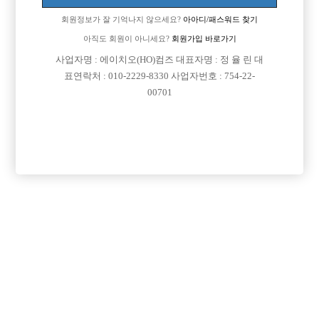
회원정보가 잘 기억나지 않으세요?
아아디/패스워드 찾기
아직도 회원이 아니세요?
회원가입 바로가기
사업자명 : 에이치오(HO)컴즈 대표자명 : 정 율 린 대
표연락처 : 010-2229-8330 사업자번호 : 754-22-
00701
프리미엄 광고
VIP 구인정보
서울-성동구
인천-미추홀구
서울-관악구