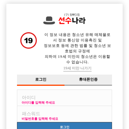

전체 구인정보
중빠 구인정보
아빠방 구인정보
웨이터 구인정보
이력서등록
이력서정보
커뮤니티
광고안내
이 정보 내용은 청소년 유해 매체물로
서 정보 통신망 이용촉진 및
정보보호 등에 관한 법률 및 청소년 보
호법의 규정에
의하여 19세 미만의 청소년은 이용할
수 없습니다.
19세 미만 나가기
로그인
휴대폰인증
아이디를 입력해 주세요
비밀번호를 입력해 주세요
로그인