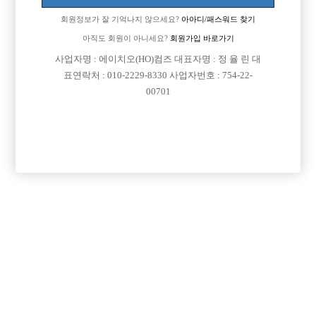
회원정보가 잘 기억나지 않으세요?
아아디/패스워드 찾기
아직도 회원이 아니세요?
회원가입 바로가기
사업자명 : 에이치오(HO)컴즈 대표자명 : 정 율 린 대
표연락처 : 010-2229-8330 사업자번호 : 754-22-
00701
프리미엄 광고
VIP 구인정보
충남-천안시
인천-부평구
경기-시흥시