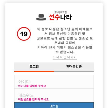

전체 구인정보
중빠 구인정보
아빠방 구인정보
웨이터 구인정보
이력서등록
이력서정보
커뮤니티
광고안내
이 정보 내용은 청소년 유해 매체물로
서 정보 통신망 이용촉진 및
정보보호 등에 관한 법률 및 청소년 보
호법의 규정에
의하여 19세 미만의 청소년은 이용할
수 없습니다.
19세 미만 나가기
로그인
휴대폰인증
아이디를 입력해 주세요
비밀번호를 입력해 주세요
로그인