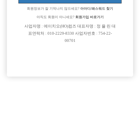
회원정보가 잘 기억나지 않으세요?
아아디/패스워드 찾기
아직도 회원이 아니세요?
회원가입 바로가기
사업자명 : 에이치오(HO)컴즈 대표자명 : 정 율 린 대
표연락처 : 010-2229-8330 사업자번호 : 754-22-
00701
프리미엄 광고
VIP 구인정보
서울-강남구
서울-종로구
경기-파주시