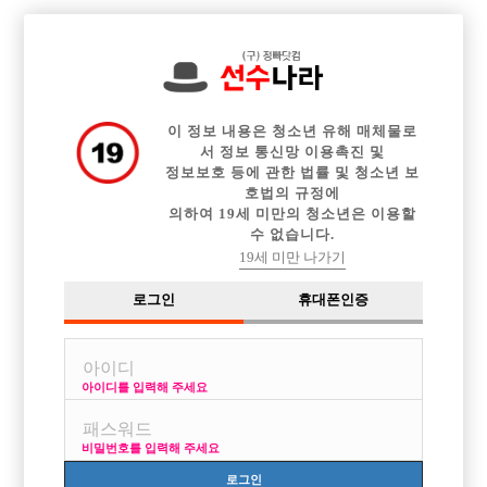

전체 구인정보
중빠 구인정보
아빠방 구인정보
웨이터 구인정보
이력서등록
이력서정보
커뮤니티
광고안내
이 정보 내용은 청소년 유해 매체물로
서 정보 통신망 이용촉진 및
정보보호 등에 관한 법률 및 청소년 보
호법의 규정에
의하여 19세 미만의 청소년은 이용할
수 없습니다.
19세 미만 나가기
로그인
휴대폰인증
아이디를 입력해 주세요
비밀번호를 입력해 주세요
로그인