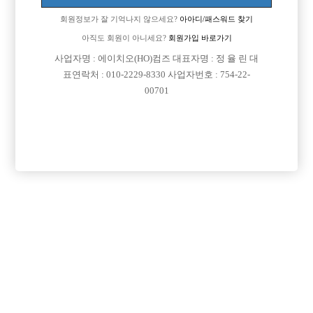
회원정보가 잘 기억나지 않으세요?
아아디/패스워드 찾기
아직도 회원이 아니세요?
회원가입 바로가기
사업자명 : 에이치오(HO)컴즈 대표자명 : 정 율 린 대
표연락처 : 010-2229-8330 사업자번호 : 754-22-
00701
프리미엄 광고
VIP 구인정보
경기-오산시
인천-남동구
경기-안양시