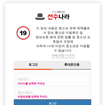

전체 구인정보
중빠 구인정보
아빠방 구인정보
웨이터 구인정보
이력서등록
이력서정보
커뮤니티
광고안내
이 정보 내용은 청소년 유해 매체물로
서 정보 통신망 이용촉진 및
정보보호 등에 관한 법률 및 청소년 보
호법의 규정에
의하여 19세 미만의 청소년은 이용할
수 없습니다.
19세 미만 나가기
로그인
휴대폰인증
아이디를 입력해 주세요
비밀번호를 입력해 주세요
로그인