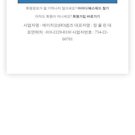
회원정보가 잘 기억나지 않으세요?
아아디/패스워드 찾기
아직도 회원이 아니세요?
회원가입 바로가기
사업자명 : 에이치오(HO)컴즈 대표자명 : 정 율 린 대
표연락처 : 010-2229-8330 사업자번호 : 754-22-
00701
프리미엄 광고
VIP 구인정보
인천-남동구
경기-안산시
서울-종로구