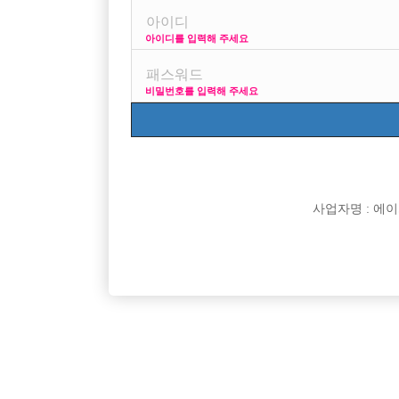
아이디를 입력해 주세요
프리미엄 광고
사이즈
비밀번호를 입력해 주세요
VIP 구인정보
1
사업자명 : 에이치오
[여성전용클럽]
비스트(BEAST)
[무찡] 수원 비스트에서 20대30대 선수모집 초보환
25세 이
경기-수원시
TC
60,000원
인천-남
영
[여성전용클럽]
에스술파는가요광장