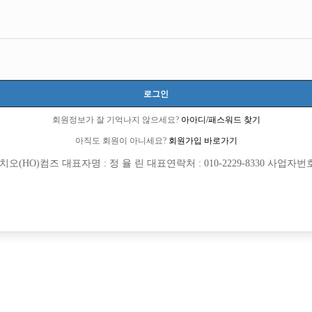
로그인
회원정보가 잘 기억나지 않으세요?
아아디/패스워드 찾기
아직도 회원이 아니세요?
회원가입 바로가기
(HO)컴즈 대표자명 : 정 율 린 대표연락처 : 010-2229-8330 사업자번호 : 
[여성전용클럽]
[여성전용
놀이터
메이드(M
상 선수 및 소박스 구합니다.
인천 최고의 아빠방 베스트에서 선수 
동구
TC
50,000원
인천-남동구
시간
[여성전용클럽]
[여성전용
크크
맹꽁