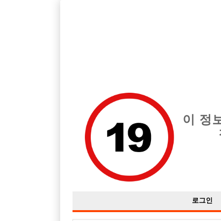
호빠, 중빠, 아빠방 구인구직을 12년 넘게 제공해온 선수나라
습니다.
전체 구인정보
중빠 구인
아빠방 구
이 정
로그인