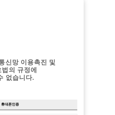
옴므알바
밤알바
회원가입
로그인
광고안내
이력서등록
마이페이지
 통신망 이용촉진 및
호법의 규정에
›
최신
공지사항
더보기
수 없습니다.
›
사이트 점검 안내
2024-05-16
›
이력서 열람 서비스 제공
2023-10-10
›
선수나라 일부 기능 업데이트
2023-09-14
›
선수나라 마지막 이벤트
2022-04-29
휴대폰인증