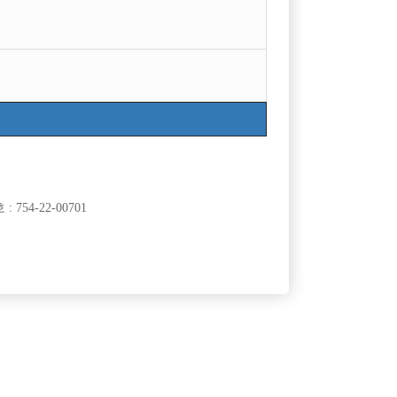
754-22-00701
클럽]
[여성전용클럽]
ADE)
메이즈
모집합니다.
강남구 에이스 선수모집합니다.
50,000원
서울-강남구
시간
60,000원
클럽]
[여성전용클럽]
이
술마시는 클럽