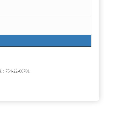
754-22-00701
클럽]
[여성전용클럽]
BE)
테라(TERA)
[중빠]종로 선수모집! 유튜버 동준사장TV 사장 직
50,000원
서울-종로구
월급
15,000,000원
접 운영!
클럽]
[여성전용클럽]
us)
뉴페이스