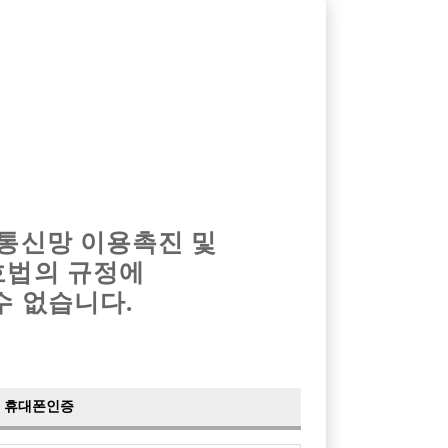
옴므알바
밤알바
회원가입
로그인
광고안내
이력서등록
마이페이지
 통신망 이용촉진 및
호법의 규정에
›
최신
공지사항
더보기
수 없습니다.
›
사이트 점검 안내
2024-05-16
›
이력서 열람 서비스 제공
2023-10-10
›
선수나라 일부 기능 업데이트
2023-09-14
›
선수나라 마지막 이벤트
2022-04-29
휴대폰인증