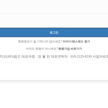
로그인
회원정보가 잘 기억나지 않으세요?
아아디/패스워드 찾기
아직도 회원이 아니세요?
회원가입 바로가기
(HO)컴즈 대표자명 : 정 율 린 대표연락처 : 010-2229-8330 사업자번호 : 
[여성전용클럽]
[여성전용
큐브노래타운
큐브(CU
콜보유!당일정산!초보환영!
장안동 1등 시크릿 콜 선수 모집
추홀구
TC
50,000원
서울-성동구
시간
[여성전용클럽]
[여성전용
뉴파라다이스
오퍼스(Op