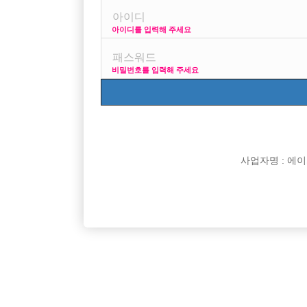
아이디를 입력해 주세요
프리미엄 광고
비밀번호를 입력해 주세요
VIP 구인정보
170 + 깔창 = 18
사업자명 : 에이치오
[여성전용클럽]
메이드(MADE)
[아빠방] 인천 아빠방 바람에서 식구를 찾습니다 !
압도적인 
인천-남동구
시간
50,000원
인천-미
[여성전용클럽]
워라밸