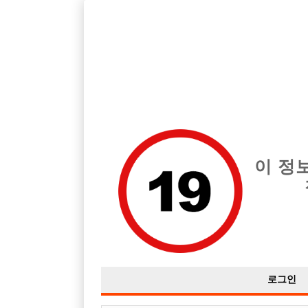
호빠, 중빠, 아빠방 구인구직을 12년 넘게 제공해온 선수나라
습니다.
전체 구인정보
중빠 구인
아빠방 구
이 정
로그인