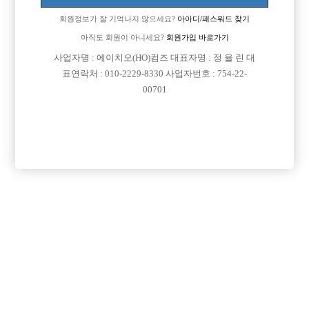
회원정보가 잘 기억나지 않으세요?
아아디/패스워드 찾기
아직도 회원이 아니세요?
회원가입 바로가기
사업자명 : 에이치오(HO)컴즈 대표자명 : 정 율 린 대
표연락처 : 010-2229-8330 사업자번호 : 754-22-
00701
프리미엄 광고
VIP 구인정보
경기-부천시
서울-관악구
광주-서구