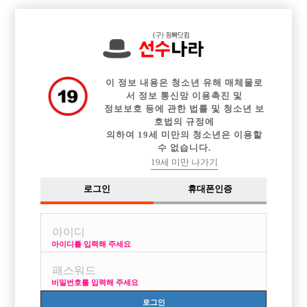

전체 구인정보
중빠 구인정보
아빠방 구인정보
웨이터 구인정보
이력서등록
이력서정보
커뮤니티
광고안내
이 정보 내용은 청소년 유해 매체물로
서 정보 통신망 이용촉진 및
정보보호 등에 관한 법률 및 청소년 보
호법의 규정에
의하여 19세 미만의 청소년은 이용할
수 없습니다.
19세 미만 나가기
로그인
휴대폰인증
아이디를 입력해 주세요
비밀번호를 입력해 주세요
로그인