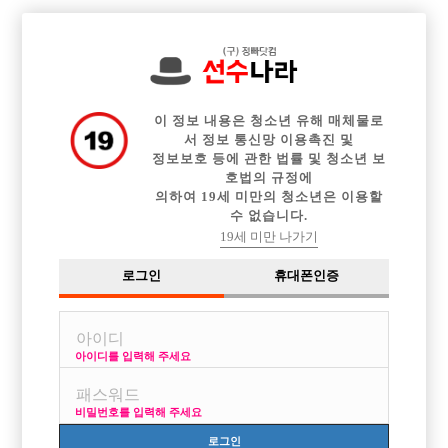

전체 구인정보
중빠 구인정보
아빠방 구인정보
웨이터 구인정보
이력서등록
이력서정보
커뮤니티
광고안내
이 정보 내용은 청소년 유해 매체물로
서 정보 통신망 이용촉진 및
정보보호 등에 관한 법률 및 청소년 보
호법의 규정에
의하여 19세 미만의 청소년은 이용할
수 없습니다.
19세 미만 나가기
로그인
휴대폰인증
아이디를 입력해 주세요
비밀번호를 입력해 주세요
로그인