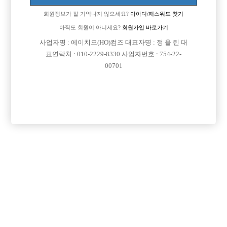
회원정보가 잘 기억나지 않으세요?
아아디/패스워드 찾기
아직도 회원이 아니세요?
회원가입 바로가기
사업자명 : 에이치오(HO)컴즈 대표자명 : 정 율 린 대
표연락처 : 010-2229-8330 사업자번호 : 754-22-
00701
프리미엄 광고
VIP 구인정보
경기-안산시
서울-관악구
경기-부천시