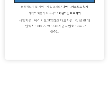
회원정보가 잘 기억나지 않으세요?
아아디/패스워드 찾기
아직도 회원이 아니세요?
회원가입 바로가기
사업자명 : 에이치오(HO)컴즈 대표자명 : 정 율 린 대
표연락처 : 010-2229-8330 사업자번호 : 754-22-
00701
프리미엄 광고
VIP 구인정보
경기-부천시
인천-남동구
경기-수원시