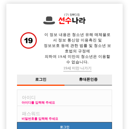

전체 구인정보
중빠 구인정보
아빠방 구인정보
웨이터 구인정보
이력서등록
이력서정보
커뮤니티
광고안내
이 정보 내용은 청소년 유해 매체물로
서 정보 통신망 이용촉진 및
정보보호 등에 관한 법률 및 청소년 보
호법의 규정에
의하여 19세 미만의 청소년은 이용할
수 없습니다.
19세 미만 나가기
로그인
휴대폰인증
아이디를 입력해 주세요
비밀번호를 입력해 주세요
로그인