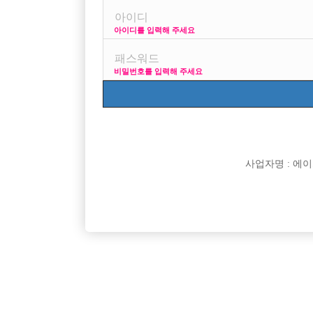
아이디를 입력해 주세요
프리미엄 광고
사이즈 걱정
비밀번호를 입력해 주세요
VIP 구인정보
170 + 깔창 =
사업자명 : 에이치오
[여성전용클럽]
인스타
일산 킹 확장오픈 선수 대모집 ! 초보 대환영 ~
강북 1등박
경기-고양시
TC
50,000원
서울-강
<1등 박스
[여성전용클럽]
써니노래바