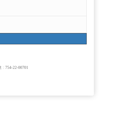
754-22-00701
클럽]
[여성전용클럽]
장
화화
박스 대모집
[중빠] 갯수1위 무조건 보장 / 첫출근 30만원 지원
60,000원
서울-종로구
당일
500,000원
클럽]
[여성전용클럽]
팅
비스트