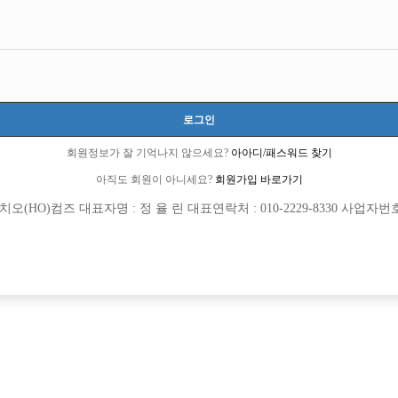
로그인
회원정보가 잘 기억나지 않으세요?
아아디/패스워드 찾기
아직도 회원이 아니세요?
회원가입 바로가기
(HO)컴즈 대표자명 : 정 율 린 대표연락처 : 010-2229-8330 사업자번호 : 
[여성전용클럽]
[여성전용
르블랑
일기
스 H. <초보 환영> <투잡,주말반 가능>
일기장에서 가족 같이 일하실 선수ㆍ소
북구
TC
50,000원
서울-송파구
시간
>
[여성전용클럽]
[여성전용
일기장
플러