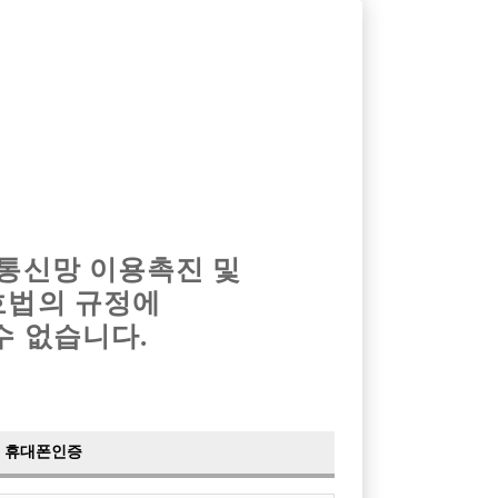
옴므알바
밤알바
회원가입
로그인
광고안내
이력서등록
마이페이지
 통신망 이용촉진 및
호법의 규정에
›
최신
공지사항
더보기
수 없습니다.
›
사이트 점검 안내
2024-05-16
›
이력서 열람 서비스 제공
2023-10-10
›
선수나라 일부 기능 업데이트
2023-09-14
›
선수나라 마지막 이벤트
2022-04-29
휴대폰인증