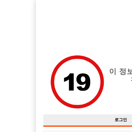
호빠, 중빠, 아빠방 구인구직을 12년 넘게 제공해온 선수나라
습니다.
전체 구인정보
중빠 구인
아빠방 구
이 정
로그인