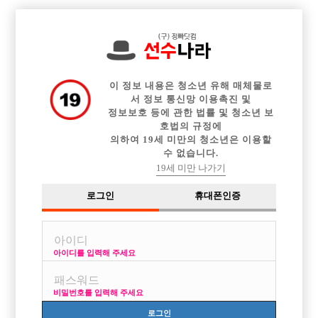

전체 구인정보
중빠 구인정보
아빠방 구인정보
웨이터 구인정보
이력서등록
이력서정보
커뮤니티
광고안내
이 정보 내용은 청소년 유해 매체물로
서 정보 통신망 이용촉진 및
정보보호 등에 관한 법률 및 청소년 보
호법의 규정에
의하여 19세 미만의 청소년은 이용할
수 없습니다.
19세 미만 나가기
로그인
휴대폰인증
아이디를 입력해 주세요
비밀번호를 입력해 주세요
로그인