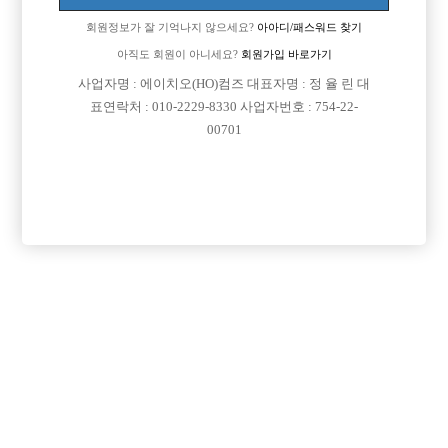
회원정보가 잘 기억나지 않으세요?
아아디/패스워드 찾기
아직도 회원이 아니세요?
회원가입 바로가기
사업자명 : 에이치오(HO)컴즈 대표자명 : 정 율 린 대
표연락처 : 010-2229-8330 사업자번호 : 754-22-
00701
프리미엄 광고
VIP 구인정보
서울-중랑구
인천-미추홀구
인천-남동구