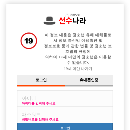

전체 구인정보
중빠 구인정보
아빠방 구인정보
웨이터 구인정보
이력서등록
이력서정보
커뮤니티
광고안내
이 정보 내용은 청소년 유해 매체물로
서 정보 통신망 이용촉진 및
정보보호 등에 관한 법률 및 청소년 보
호법의 규정에
의하여 19세 미만의 청소년은 이용할
수 없습니다.
19세 미만 나가기
로그인
휴대폰인증
아이디를 입력해 주세요
비밀번호를 입력해 주세요
로그인