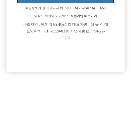
회원정보가 잘 기억나지 않으세요?
아아디/패스워드 찾기
아직도 회원이 아니세요?
회원가입 바로가기
사업자명 : 에이치오(HO)컴즈 대표자명 : 정 율 린 대
표연락처 : 010-2229-8330 사업자번호 : 754-22-
00701
프리미엄 광고
VIP 구인정보
경기-부천시
서울-강남구
경기-성남시