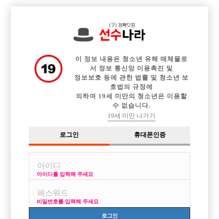

전체 구인정보
중빠 구인정보
아빠방 구인정보
웨이터 구인정보
이력서등록
이력서정보
커뮤니티
광고안내
이 정보 내용은 청소년 유해 매체물로
서 정보 통신망 이용촉진 및
정보보호 등에 관한 법률 및 청소년 보
호법의 규정에
의하여 19세 미만의 청소년은 이용할
수 없습니다.
19세 미만 나가기
로그인
휴대폰인증
아이디를 입력해 주세요
비밀번호를 입력해 주세요
로그인