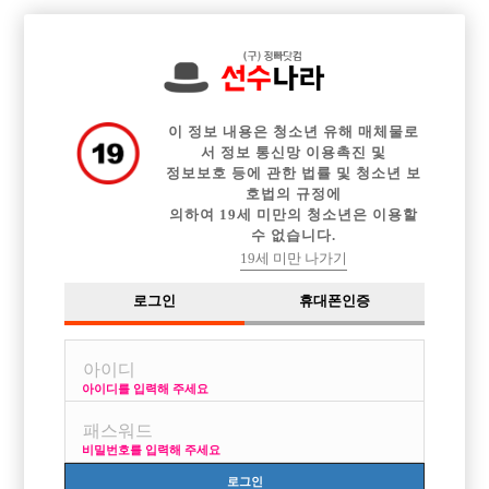

전체 구인정보
중빠 구인정보
아빠방 구인정보
웨이터 구인정보
이력서등록
이력서정보
커뮤니티
광고안내
이 정보 내용은 청소년 유해 매체물로
서 정보 통신망 이용촉진 및
정보보호 등에 관한 법률 및 청소년 보
호법의 규정에
의하여 19세 미만의 청소년은 이용할
수 없습니다.
19세 미만 나가기
로그인
휴대폰인증
아이디를 입력해 주세요
비밀번호를 입력해 주세요
로그인