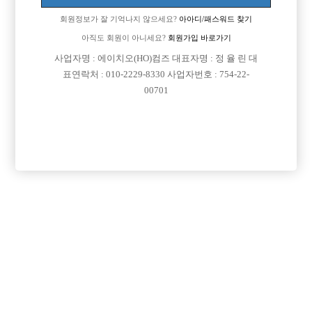
회원정보가 잘 기억나지 않으세요?
아아디/패스워드 찾기
아직도 회원이 아니세요?
회원가입 바로가기
사업자명 : 에이치오(HO)컴즈 대표자명 : 정 율 린 대
표연락처 : 010-2229-8330 사업자번호 : 754-22-
00701
프리미엄 광고
VIP 구인정보
인천-부평구
서울-관악구
인천-남동구