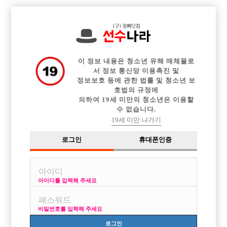

전체 구인정보
중빠 구인정보
아빠방 구인정보
웨이터 구인정보
이력서등록
이력서정보
커뮤니티
광고안내
이 정보 내용은 청소년 유해 매체물로
서 정보 통신망 이용촉진 및
정보보호 등에 관한 법률 및 청소년 보
호법의 규정에
의하여 19세 미만의 청소년은 이용할
수 없습니다.
19세 미만 나가기
로그인
휴대폰인증
아이디를 입력해 주세요
비밀번호를 입력해 주세요
로그인