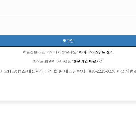
로그인
회원정보가 잘 기억나지 않으세요?
아아디/패스워드 찾기
아직도 회원이 아니세요?
회원가입 바로가기
(HO)컴즈 대표자명 : 정 율 린 대표연락처 : 010-2229-8330 사업자번호 : 
[여성전용클럽]
[여성전용
싸이 노래클럽
숨
 끊기지않는 콜!! 알바o당일정산o 피알x
분당 No.1팀 숨 가족같이 일하실분들 모
추홀구
시간
50,000원
경기-성남시
TC
[여성전용클럽]
[여성전용
카지노
황제노래광장