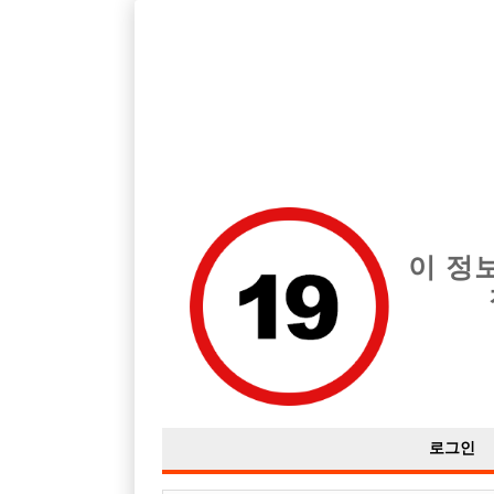
호빠, 중빠, 아빠방 구인구직을 12년 넘게 제공해온 선수나라
습니다.
전체 구인정보
중빠 구인
아빠방 구
이 정
로그인