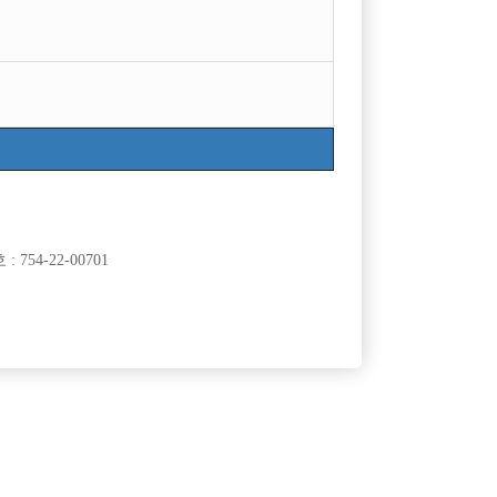
754-22-00701
클럽]
[여성전용클럽]
티아라
십니다!!
강북 전체 콜1등 선수모집 초보환영 무찡이벤트 진
60,000원
서울-강북구
시간
50,000원
행중
클럽]
[여성전용클럽]
유흥주점
골드