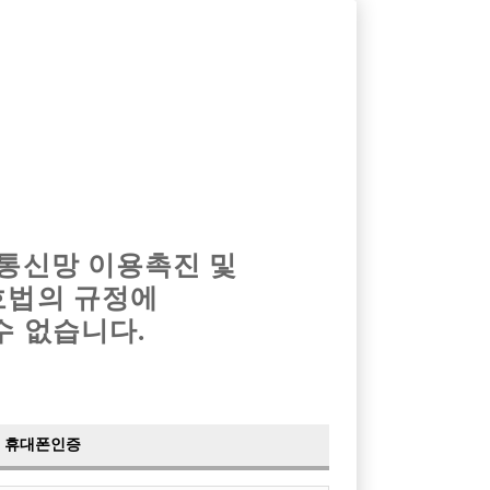
옴므알바
밤알바
회원가입
로그인
광고안내
이력서등록
마이페이지
 통신망 이용촉진 및
호법의 규정에
›
최신
공지사항
더보기
수 없습니다.
›
사이트 점검 안내
2024-05-16
›
이력서 열람 서비스 제공
2023-10-10
›
선수나라 일부 기능 업데이트
2023-09-14
›
선수나라 마지막 이벤트
2022-04-29
휴대폰인증