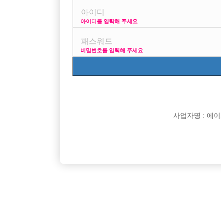
아이디를 입력해 주세요
프리미엄 광고
사이
비밀번호를 입력해 주세요
VIP 구인정보
170 + 깔창
사업자명 : 에이치오
[여성전용클럽]
홀리데이
부천 최고 갯수 콜 보장! 가장 믿음직한 박스 [플러
불경기에도
경기-부천시
TC
50,000원
인천-미
팅] 입니다.
[여성전용클럽]
영타운