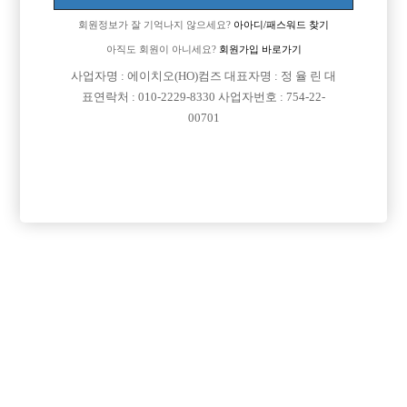
회원정보가 잘 기억나지 않으세요?
아아디/패스워드 찾기
아직도 회원이 아니세요?
회원가입 바로가기
사업자명 : 에이치오(HO)컴즈 대표자명 : 정 율 린 대
표연락처 : 010-2229-8330 사업자번호 : 754-22-
00701
프리미엄 광고
VIP 구인정보
인천-남동구
경기-부천시
서울-강남구