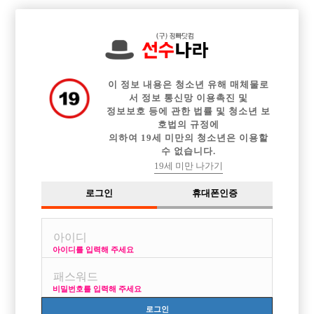

전체 구인정보
중빠 구인정보
아빠방 구인정보
웨이터 구인정보
이력서등록
이력서정보
커뮤니티
광고안내
이 정보 내용은 청소년 유해 매체물로
서 정보 통신망 이용촉진 및
정보보호 등에 관한 법률 및 청소년 보
호법의 규정에
의하여 19세 미만의 청소년은 이용할
수 없습니다.
19세 미만 나가기
로그인
휴대폰인증
아이디를 입력해 주세요
비밀번호를 입력해 주세요
로그인