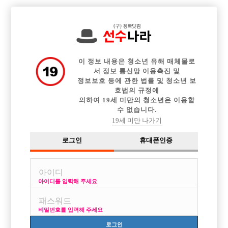

전체 구인정보
중빠 구인정보
아빠방 구인정보
웨이터 구인정보
이력서등록
이력서정보
커뮤니티
광고안내
이 정보 내용은 청소년 유해 매체물로
서 정보 통신망 이용촉진 및
정보보호 등에 관한 법률 및 청소년 보
호법의 규정에
의하여 19세 미만의 청소년은 이용할
수 없습니다.
19세 미만 나가기
로그인
휴대폰인증
아이디를 입력해 주세요
비밀번호를 입력해 주세요
로그인