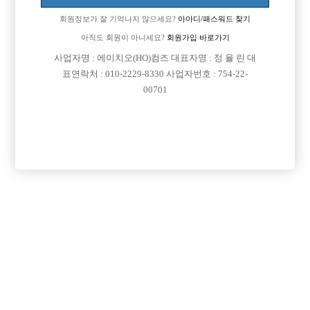
회원정보가 잘 기억나지 않으세요?
아아디/패스워드 찾기
아직도 회원이 아니세요?
회원가입 바로가기
사업자명 : 에이치오(HO)컴즈 대표자명 : 정 율 린 대
표연락처 : 010-2229-8330 사업자번호 : 754-22-
00701
프리미엄 광고
VIP 구인정보
인천-남동구
충남-천안시
경기-수원시