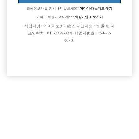
회원정보가 잘 기억나지 않으세요?
아아디/패스워드 찾기
아직도 회원이 아니세요?
회원가입 바로가기
사업자명 : 에이치오(HO)컴즈 대표자명 : 정 율 린 대
표연락처 : 010-2229-8330 사업자번호 : 754-22-
00701
프리미엄 광고
VIP 구인정보
서울-강북구
서울-종로구
경기-수원시