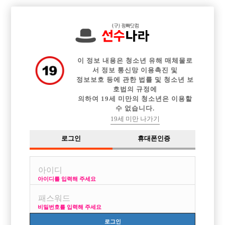

전체 구인정보
중빠 구인정보
아빠방 구인정보
웨이터 구인정보
이력서등록
이력서정보
커뮤니티
광고안내
이 정보 내용은 청소년 유해 매체물로
서 정보 통신망 이용촉진 및
정보보호 등에 관한 법률 및 청소년 보
호법의 규정에
의하여 19세 미만의 청소년은 이용할
수 없습니다.
19세 미만 나가기
로그인
휴대폰인증
아이디를 입력해 주세요
비밀번호를 입력해 주세요
로그인