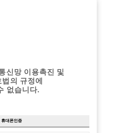
옴므알바
밤알바
회원가입
로그인
광고안내
이력서등록
마이페이지
 통신망 이용촉진 및
호법의 규정에
›
최신
공지사항
더보기
수 없습니다.
›
사이트 점검 안내
2024-05-16
›
이력서 열람 서비스 제공
2023-10-10
›
선수나라 일부 기능 업데이트
2023-09-14
›
선수나라 마지막 이벤트
2022-04-29
휴대폰인증