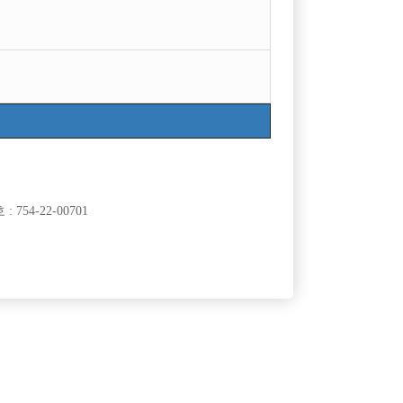
754-22-00701
클럽]
[여성전용클럽]
놀이터
25세 이상 선수 및 소박스 구합니다.
60,000원
인천-남동구
TC
50,000원
클럽]
[여성전용클럽]
y Boy)
비스트