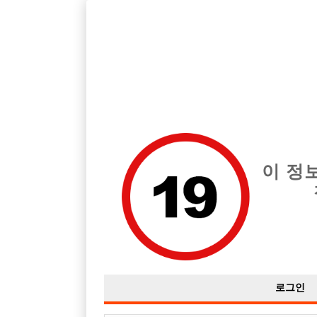
호빠, 중빠, 아빠방 구인구직을 12년 넘게 제공해온 선수나라
습니다.
전체 구인정보
중빠 구인
아빠방 구
이 정
로그인