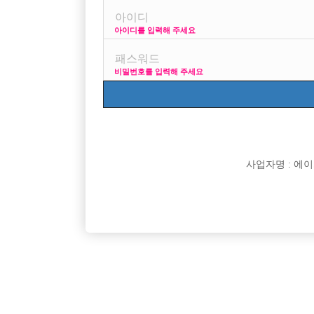
아이디를 입력해 주세요
프리미엄 광고
사이즈 걱정 말고 연락부
비밀번호를 입력해 주세요
VIP 구인정보
170 +
사업자명 : 에이치오
[여성전용클럽]
벤틀리
구로 FLEX 초보자대환영 / 웨이터 모집
천안1번콜
서울-금천구
시간
50,000원
충남-천
다!
[여성전용클럽]
메이드(MADE)