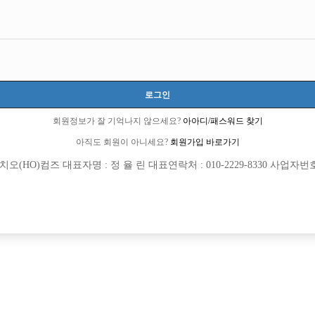
터
로그인
회원정보가 잘 기억나지 않으세요?
아아디/패스워드 찾기
아직도 회원이 아니세요?
회원가입 바로가기
(HO)컴즈 대표자명 : 정 율 린 대표연락처 : 010-2229-8330 사업자번호 : 
[여성전용클럽]
[여성전용
37.5도
린
 텃세없는 Hero사무실에서 가족구합니
충무로 어나더 T.C 6만
안시
TC
50,000원
서울-중구
TC
[여성전용클럽]
[여성전용
써니노래
플레이보이(Pla