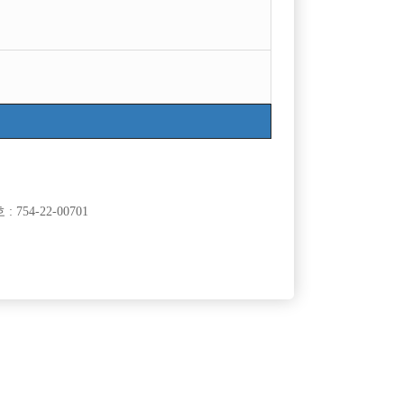
754-22-00701
클럽]
[여성전용클럽]
뉴유앤미
싸이 노래클럽
.
불경기에도 끊기지않는 콜!! 알바o당일정산o 피알x
120,000원
인천-미추홀구
시간
50,000원
클럽]
[여성전용클럽]
리
위너(WINNER)