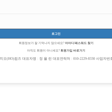
로그인
회원정보가 잘 기억나지 않으세요?
아아디/패스워드 찾기
아직도 회원이 아니세요?
회원가입 바로가기
(HO)컴즈 대표자명 : 정 율 린 대표연락처 : 010-2229-8330 사업자번호 : 
[여성전용클럽]
[여성전용
폭스노래광장
주식회사 
당일지급 숙소제공 초보환영 !
강남 독보적 1등 대형 박스 레전드입니다
산시
TC
50,000원
서울-강남구
TC
[여성전용클럽]
[여성전용
자이노래빠
원투쓰