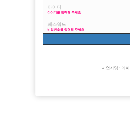
아이디를 입력해 주세요
프리미엄 광고
사이즈 걱정
비밀번호를 입력해 주세요
VIP 구인정보
170 + 깔창 = 1
사업자명 : 에이치오
[여성전용클럽]
화화
[중빠] 갯수1위 무조건 보장 / 첫출근 30만원 지원
100% 
서울-종로구
당일
500,000원
경기-안
[여성전용클럽]
카니발노래클럽