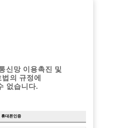
옴므알바
밤알바
회원가입
로그인
광고안내
이력서등록
마이페이지
 통신망 이용촉진 및
호법의 규정에
›
최신
공지사항
더보기
수 없습니다.
›
사이트 점검 안내
2024-05-16
›
이력서 열람 서비스 제공
2023-10-10
›
선수나라 일부 기능 업데이트
2023-09-14
›
선수나라 마지막 이벤트
2022-04-29
휴대폰인증