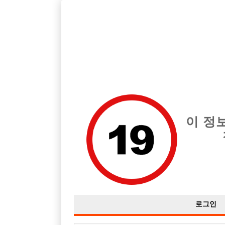
호빠, 중빠, 아빠방 구인구직을 12년 넘게 제공해온 선수나라
습니다.
전체 구인정보
중빠 구인
아빠방 구
이 정
로그인