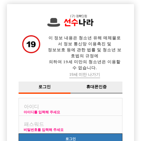

전체 구인정보
중빠 구인정보
아빠방 구인정보
웨이터 구인정보
이력서등록
이력서정보
커뮤니티
광고안내
이 정보 내용은 청소년 유해 매체물로
서 정보 통신망 이용촉진 및
정보보호 등에 관한 법률 및 청소년 보
호법의 규정에
의하여 19세 미만의 청소년은 이용할
수 없습니다.
19세 미만 나가기
로그인
휴대폰인증
아이디를 입력해 주세요
비밀번호를 입력해 주세요
로그인