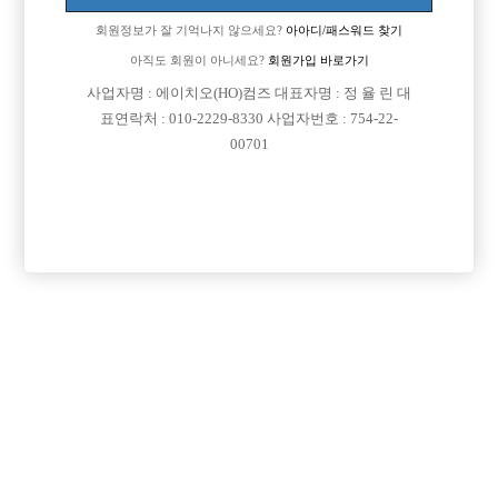
회원정보가 잘 기억나지 않으세요?
아아디/패스워드 찾기
아직도 회원이 아니세요?
회원가입 바로가기
사업자명 : 에이치오(HO)컴즈 대표자명 : 정 율 린 대
표연락처 : 010-2229-8330 사업자번호 : 754-22-
00701
프리미엄 광고
VIP 구인정보
경기-수원시
충남-천안시
서울-관악구