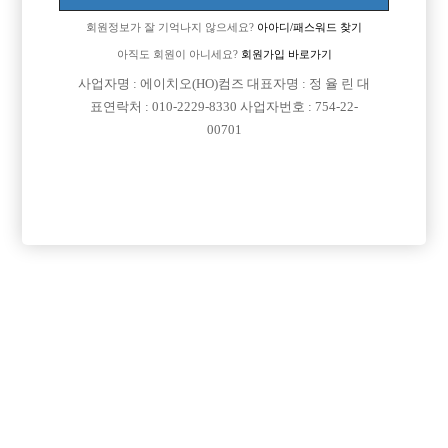
회원정보가 잘 기억나지 않으세요?
아아디/패스워드 찾기
아직도 회원이 아니세요?
회원가입 바로가기
사업자명 : 에이치오(HO)컴즈 대표자명 : 정 율 린 대
표연락처 : 010-2229-8330 사업자번호 : 754-22-
00701
프리미엄 광고
VIP 구인정보
경기-성남시
충남-천안시
경기-수원시