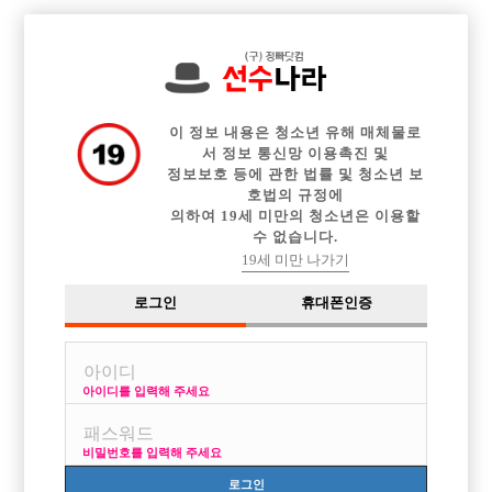

전체 구인정보
중빠 구인정보
아빠방 구인정보
웨이터 구인정보
이력서등록
이력서정보
커뮤니티
광고안내
이 정보 내용은 청소년 유해 매체물로
서 정보 통신망 이용촉진 및
정보보호 등에 관한 법률 및 청소년 보
호법의 규정에
의하여 19세 미만의 청소년은 이용할
수 없습니다.
19세 미만 나가기
로그인
휴대폰인증
아이디를 입력해 주세요
비밀번호를 입력해 주세요
로그인