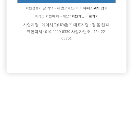
회원정보가 잘 기억나지 않으세요?
아아디/패스워드 찾기
아직도 회원이 아니세요?
회원가입 바로가기
사업자명 : 에이치오(HO)컴즈 대표자명 : 정 율 린 대
표연락처 : 010-2229-8330 사업자번호 : 754-22-
00701
프리미엄 광고
VIP 구인정보
경기-성남시
경기-수원시
경기-고양시