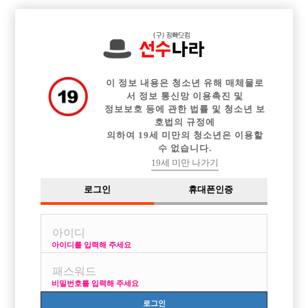

전체 구인정보
중빠 구인정보
아빠방 구인정보
웨이터 구인정보
이력서등록
이력서정보
커뮤니티
광고안내
이 정보 내용은 청소년 유해 매체물로
서 정보 통신망 이용촉진 및
정보보호 등에 관한 법률 및 청소년 보
호법의 규정에
의하여 19세 미만의 청소년은 이용할
수 없습니다.
19세 미만 나가기
로그인
휴대폰인증
아이디를 입력해 주세요
비밀번호를 입력해 주세요
로그인