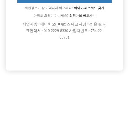
회원정보가 잘 기억나지 않으세요?
아아디/패스워드 찾기
아직도 회원이 아니세요?
회원가입 바로가기
사업자명 : 에이치오(HO)컴즈 대표자명 : 정 율 린 대
표연락처 : 010-2229-8330 사업자번호 : 754-22-
00701
프리미엄 광고
VIP 구인정보
서울-중랑구
경기-의정부시
경기-고양시