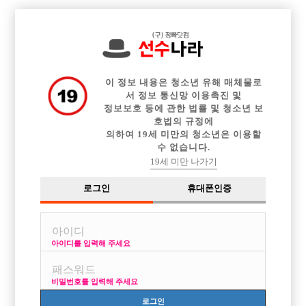

전체 구인정보
중빠 구인정보
아빠방 구인정보
웨이터 구인정보
이력서등록
이력서정보
커뮤니티
광고안내
이 정보 내용은 청소년 유해 매체물로
서 정보 통신망 이용촉진 및
정보보호 등에 관한 법률 및 청소년 보
호법의 규정에
의하여 19세 미만의 청소년은 이용할
수 없습니다.
19세 미만 나가기
로그인
휴대폰인증
아이디를 입력해 주세요
비밀번호를 입력해 주세요
로그인