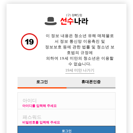

전체 구인정보
중빠 구인정보
아빠방 구인정보
웨이터 구인정보
이력서등록
이력서정보
커뮤니티
광고안내
이 정보 내용은 청소년 유해 매체물로
서 정보 통신망 이용촉진 및
정보보호 등에 관한 법률 및 청소년 보
호법의 규정에
의하여 19세 미만의 청소년은 이용할
수 없습니다.
19세 미만 나가기
로그인
휴대폰인증
아이디를 입력해 주세요
비밀번호를 입력해 주세요
로그인