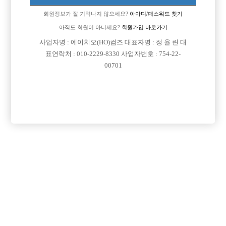
회원정보가 잘 기억나지 않으세요?
아아디/패스워드 찾기
아직도 회원이 아니세요?
회원가입 바로가기
사업자명 : 에이치오(HO)컴즈 대표자명 : 정 율 린 대
표연락처 : 010-2229-8330 사업자번호 : 754-22-
00701
프리미엄 광고
VIP 구인정보
인천-미추홀구
서울-강남구
서울-종로구