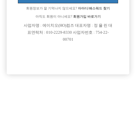
회원정보가 잘 기억나지 않으세요?
아아디/패스워드 찾기
아직도 회원이 아니세요?
회원가입 바로가기
사업자명 : 에이치오(HO)컴즈 대표자명 : 정 율 린 대
표연락처 : 010-2229-8330 사업자번호 : 754-22-
00701
프리미엄 광고
VIP 구인정보
경기-남양주시
인천-남동구
경기-성남시