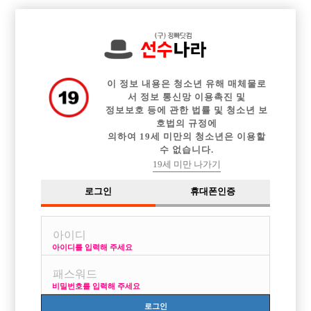

전체 구인정보
중빠 구인정보
아빠방 구인정보
웨이터 구인정보
이력서등록
이력서정보
커뮤니티
광고안내
이 정보 내용은 청소년 유해 매체물로
서 정보 통신망 이용촉진 및
정보보호 등에 관한 법률 및 청소년 보
호법의 규정에
의하여 19세 미만의 청소년은 이용할
수 없습니다.
19세 미만 나가기
로그인
휴대폰인증
아이디를 입력해 주세요
비밀번호를 입력해 주세요
로그인