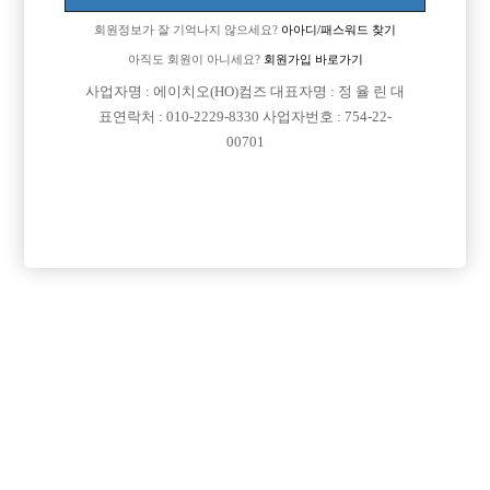
회원정보가 잘 기억나지 않으세요?
아아디/패스워드 찾기
아직도 회원이 아니세요?
회원가입 바로가기
사업자명 : 에이치오(HO)컴즈 대표자명 : 정 율 린 대
표연락처 : 010-2229-8330 사업자번호 : 754-22-
00701
프리미엄 광고
VIP 구인정보
서울-영등포구
경기-부천시
서울-중구