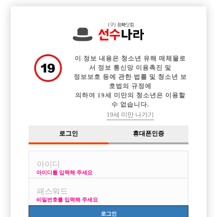

전체 구인정보
중빠 구인정보
아빠방 구인정보
웨이터 구인정보
이력서등록
이력서정보
커뮤니티
광고안내
이 정보 내용은 청소년 유해 매체물로
서 정보 통신망 이용촉진 및
정보보호 등에 관한 법률 및 청소년 보
호법의 규정에
의하여 19세 미만의 청소년은 이용할
수 없습니다.
19세 미만 나가기
로그인
휴대폰인증
아이디를 입력해 주세요
비밀번호를 입력해 주세요
로그인