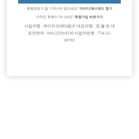
회원정보가 잘 기억나지 않으세요?
아아디/패스워드 찾기
아직도 회원이 아니세요?
회원가입 바로가기
사업자명 : 에이치오(HO)컴즈 대표자명 : 정 율 린 대
표연락처 : 010-2229-8330 사업자번호 : 754-22-
00701
프리미엄 광고
VIP 구인정보
경기-남양주시
인천-미추홀구
경기-수원시