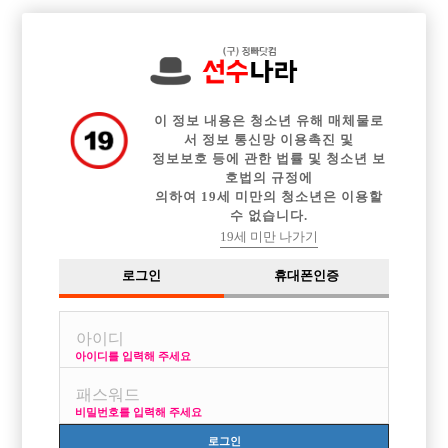

전체 구인정보
중빠 구인정보
아빠방 구인정보
웨이터 구인정보
이력서등록
이력서정보
커뮤니티
광고안내
이 정보 내용은 청소년 유해 매체물로
서 정보 통신망 이용촉진 및
정보보호 등에 관한 법률 및 청소년 보
호법의 규정에
의하여 19세 미만의 청소년은 이용할
수 없습니다.
19세 미만 나가기
로그인
휴대폰인증
아이디를 입력해 주세요
비밀번호를 입력해 주세요
로그인