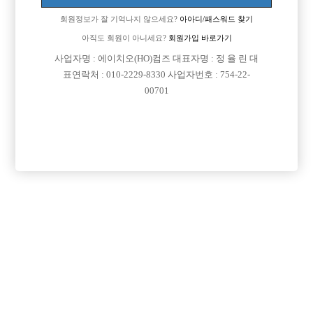
회원정보가 잘 기억나지 않으세요?
아아디/패스워드 찾기
아직도 회원이 아니세요?
회원가입 바로가기
사업자명 : 에이치오(HO)컴즈 대표자명 : 정 율 린 대
표연락처 : 010-2229-8330 사업자번호 : 754-22-
00701
프리미엄 광고
VIP 구인정보
광주-서구
서울-강남구
경기-의정부시