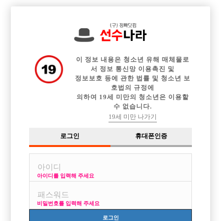

전체 구인정보
중빠 구인정보
아빠방 구인정보
웨이터 구인정보
이력서등록
이력서정보
커뮤니티
광고안내
이 정보 내용은 청소년 유해 매체물로
서 정보 통신망 이용촉진 및
정보보호 등에 관한 법률 및 청소년 보
호법의 규정에
의하여 19세 미만의 청소년은 이용할
수 없습니다.
19세 미만 나가기
로그인
휴대폰인증
아이디를 입력해 주세요
비밀번호를 입력해 주세요
로그인