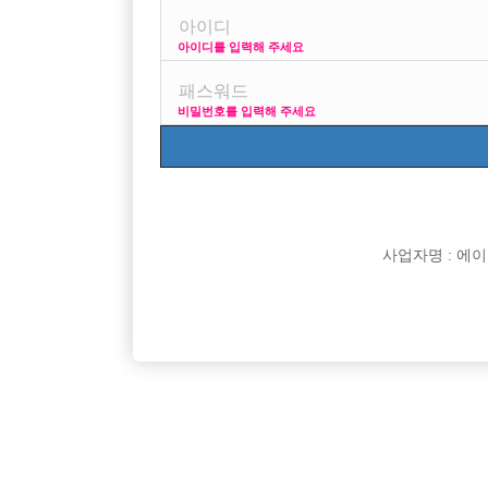
아이디를 입력해 주세요
프리미엄 광고
비밀번호를 입력해 주세요
VIP 구인정보
170 + 깔창 =
사업자명 : 에이치오
[여성전용클럽]
궁궐노래노래
강서 / 양천 1등박스 최고복지 #당일지급 #초보환영
[중빠] 갯
서울-강서구
시간
50,000원
서울-종
#TC 5만
[여성전용클럽]
파티노래클럽