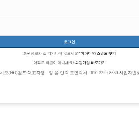
로그인
회원정보가 잘 기억나지 않으세요?
아아디/패스워드 찾기
아직도 회원이 아니세요?
회원가입 바로가기
(HO)컴즈 대표자명 : 정 율 린 대표연락처 : 010-2229-8330 사업자번호 : 
[여성전용클럽]
[여성전용
화화
린
수1위 무조건 보장 / 첫출근 30만원 지원
[중빠] ●업계 최고 TC!!● 거짓광고NO!
로구
당일
500,000원
서울-중구
TC
수를 위한 실장과 일하실 선수 모집!!
[여성전용클럽]
[여성전용
워라밸
큐브(CU