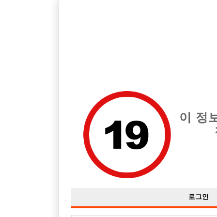
호빠, 중빠, 아빠방 구인구직을 12년 넘게 제공해온 선수나라
습니다.
전체 구인정보
중빠 구인
아빠방 구
이 정
로그인