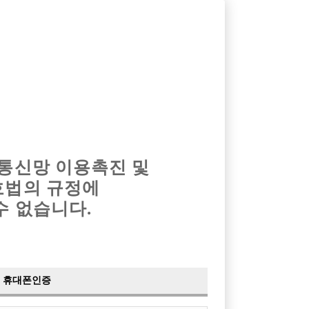
옴므알바
밤알바
회원가입
로그인
광고안내
이력서등록
마이페이지
 통신망 이용촉진 및
호법의 규정에
›
최신
공지사항
더보기
수 없습니다.
›
사이트 점검 안내
2024-05-16
›
이력서 열람 서비스 제공
2023-10-10
›
선수나라 일부 기능 업데이트
2023-09-14
›
선수나라 마지막 이벤트
2022-04-29
휴대폰인증