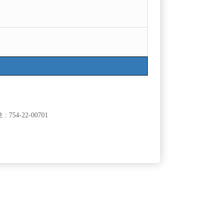
754-22-00701
클럽]
[여성전용클럽]
월드가요광장
! 가족같은 선
20년 역사가 흐르는 1등가게 야수에서 가족을 찾습
60,000원
경기-시흥시
시간
50,000원
니다!
클럽]
[여성전용클럽]
BE)
지2(G2)