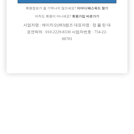
회원정보가 잘 기억나지 않으세요?
아아디/패스워드 찾기
아직도 회원이 아니세요?
회원가입 바로가기
사업자명 : 에이치오(HO)컴즈 대표자명 : 정 율 린 대
표연락처 : 010-2229-8330 사업자번호 : 754-22-
00701
프리미엄 광고
VIP 구인정보
인천-미추홀구
충남-천안시
서울-관악구