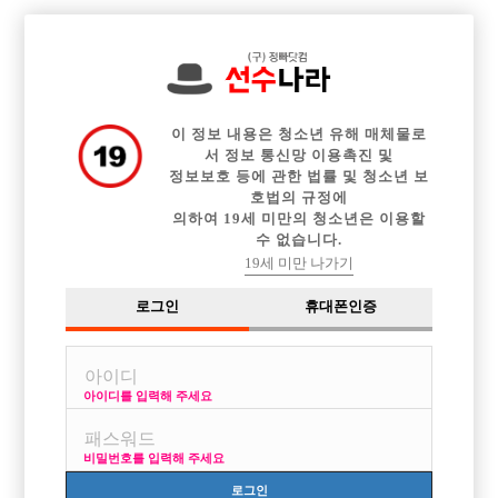

전체 구인정보
중빠 구인정보
아빠방 구인정보
웨이터 구인정보
이력서등록
이력서정보
커뮤니티
광고안내
이 정보 내용은 청소년 유해 매체물로
서 정보 통신망 이용촉진 및
정보보호 등에 관한 법률 및 청소년 보
호법의 규정에
의하여 19세 미만의 청소년은 이용할
수 없습니다.
19세 미만 나가기
로그인
휴대폰인증
아이디를 입력해 주세요
비밀번호를 입력해 주세요
로그인