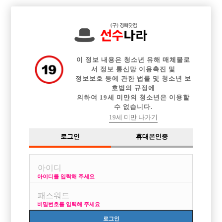

전체 구인정보
중빠 구인정보
아빠방 구인정보
웨이터 구인정보
이력서등록
이력서정보
커뮤니티
광고안내
이 정보 내용은 청소년 유해 매체물로
서 정보 통신망 이용촉진 및
정보보호 등에 관한 법률 및 청소년 보
호법의 규정에
의하여 19세 미만의 청소년은 이용할
수 없습니다.
19세 미만 나가기
로그인
휴대폰인증
아이디를 입력해 주세요
비밀번호를 입력해 주세요
로그인