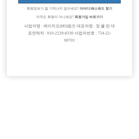
회원정보가 잘 기억나지 않으세요?
아아디/패스워드 찾기
아직도 회원이 아니세요?
회원가입 바로가기
사업자명 : 에이치오(HO)컴즈 대표자명 : 정 율 린 대
표연락처 : 010-2229-8330 사업자번호 : 754-22-
00701
프리미엄 광고
VIP 구인정보
서울-종로구
경기-시흥시
서울-강남구