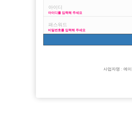
아이디를 입력해 주세요
프리미엄 광고
비밀번호를 입력해 주세요
VIP 구인정보
170 + 깔창
사업자명 : 에이치오
[여성전용클럽]
황제노래광장유흥주점
안산독점1순위 " 전지역최다콜수 " 당일지급/텃세
20년 역
경기-안산시
TC
50,000원
경기-시
0%/숙소제공/만근비지급
니다!
[여성전용클럽]
아씨봉