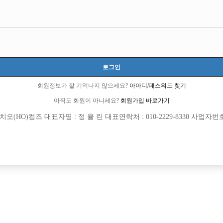
로그인
회원정보가 잘 기억나지 않으세요?
아아디/패스워드 찾기
아직도 회원이 아니세요?
회원가입 바로가기
(HO)컴즈 대표자명 : 정 율 린 대표연락처 : 010-2229-8330 사업자번호 : 
[여성전용클럽]
[여성전용
린
트렌드
더 T.C 6만
콜 엄청 많음! 인원 심하게 부족!
TC
60,000원
서울-중랑구
TC
[여성전용클럽]
[여성전용
플러팅
아우라(A