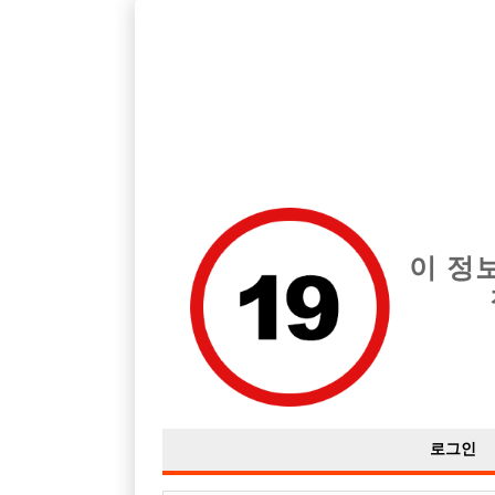
호빠, 중빠, 아빠방 구인구직을 12년 넘게 제공해온 선수나라
습니다.
전체 구인정보
중빠 구인
아빠방 구
이 정
로그인