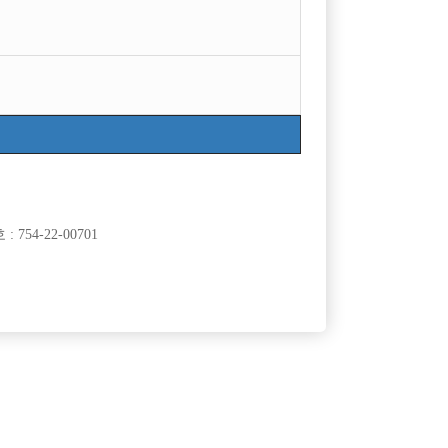
754-22-00701
클럽]
[여성전용클럽]
클럽
여성시대
부천 여성시대 놈놈놈x에이스x탑x메가 인원 급구
50,000원
경기-부천시
TC
10,000원
클럽]
[여성전용클럽]
URA)
써니노래바