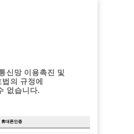
옴므알바
밤알바
회원가입
로그인
광고안내
이력서등록
마이페이지
 통신망 이용촉진 및
호법의 규정에
›
최신
공지사항
더보기
수 없습니다.
›
사이트 점검 안내
2024-05-16
›
이력서 열람 서비스 제공
2023-10-10
›
선수나라 일부 기능 업데이트
2023-09-14
›
선수나라 마지막 이벤트
2022-04-29
휴대폰인증