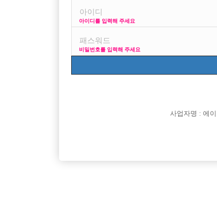
아이디를 입력해 주세요
프리미엄 광고
사이즈 걱정 말
비밀번호를 입력해 주세요
VIP 구인정보
170 + 깔
사업자명 : 에이치오
[여성전용클럽]
지투
[중빠] ❤️출근시 90만원지급❤️✅️면접만 봐도 돈이
충무로 어나
서울-종로구
주급
5,000,000원
서울-중구
생긴다✅️
[여성전용클럽]
홀리데이