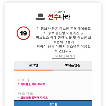

전체 구인정보
중빠 구인정보
아빠방 구인정보
웨이터 구인정보
이력서등록
이력서정보
커뮤니티
광고안내
이 정보 내용은 청소년 유해 매체물로
서 정보 통신망 이용촉진 및
정보보호 등에 관한 법률 및 청소년 보
호법의 규정에
의하여 19세 미만의 청소년은 이용할
수 없습니다.
19세 미만 나가기
로그인
휴대폰인증
아이디를 입력해 주세요
비밀번호를 입력해 주세요
로그인