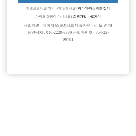
회원정보가 잘 기억나지 않으세요?
아아디/패스워드 찾기
아직도 회원이 아니세요?
회원가입 바로가기
사업자명 : 에이치오(HO)컴즈 대표자명 : 정 율 린 대
표연락처 : 010-2229-8330 사업자번호 : 754-22-
00701
프리미엄 광고
VIP 구인정보
서울-중구
인천-미추홀구
경기-부천시