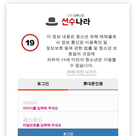

전체 구인정보
중빠 구인정보
아빠방 구인정보
웨이터 구인정보
이력서등록
이력서정보
커뮤니티
광고안내
이 정보 내용은 청소년 유해 매체물로
서 정보 통신망 이용촉진 및
정보보호 등에 관한 법률 및 청소년 보
호법의 규정에
의하여 19세 미만의 청소년은 이용할
수 없습니다.
19세 미만 나가기
로그인
휴대폰인증
아이디를 입력해 주세요
비밀번호를 입력해 주세요
로그인