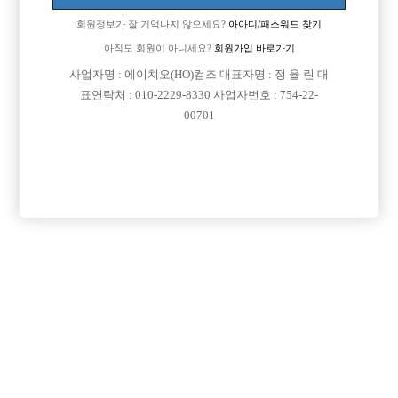
회원정보가 잘 기억나지 않으세요?
아아디/패스워드 찾기
아직도 회원이 아니세요?
회원가입 바로가기
사업자명 : 에이치오(HO)컴즈 대표자명 : 정 율 린 대
표연락처 : 010-2229-8330 사업자번호 : 754-22-
00701
프리미엄 광고
VIP 구인정보
경기-시흥시
경기-부천시
서울-종로구