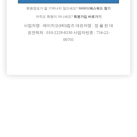
회원정보가 잘 기억나지 않으세요?
아아디/패스워드 찾기
아직도 회원이 아니세요?
회원가입 바로가기
사업자명 : 에이치오(HO)컴즈 대표자명 : 정 율 린 대
표연락처 : 010-2229-8330 사업자번호 : 754-22-
00701
프리미엄 광고
VIP 구인정보
인천-미추홀구
서울-광진구
경기-성남시