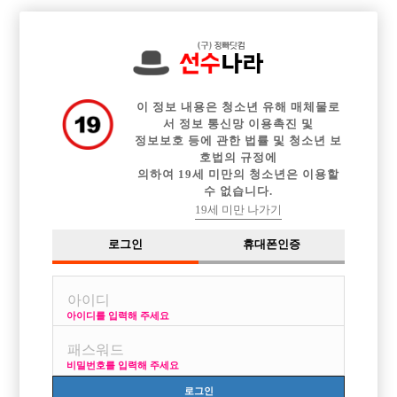

전체 구인정보
중빠 구인정보
아빠방 구인정보
웨이터 구인정보
이력서등록
이력서정보
커뮤니티
광고안내
이 정보 내용은 청소년 유해 매체물로
서 정보 통신망 이용촉진 및
정보보호 등에 관한 법률 및 청소년 보
호법의 규정에
의하여 19세 미만의 청소년은 이용할
수 없습니다.
19세 미만 나가기
로그인
휴대폰인증
아이디를 입력해 주세요
비밀번호를 입력해 주세요
로그인