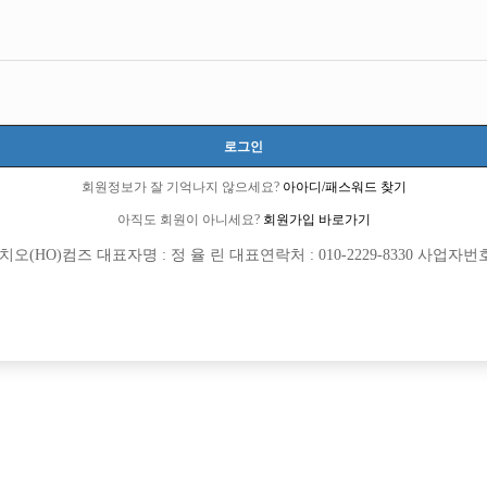
로그인
회원정보가 잘 기억나지 않으세요?
아아디/패스워드 찾기
아직도 회원이 아니세요?
회원가입 바로가기
(HO)컴즈 대표자명 : 정 율 린 대표연락처 : 010-2229-8330 사업자번호 : 
[여성전용클럽]
[여성전용
놀이터
뮤즈노래
상 선수 및 소박스 구합니다.
시흥 세컨드에서 선수분들 모시겠습니다
동구
TC
50,000원
경기-시흥시
시간
(초보 환영)
[여성전용클럽]
[여성전용
린
숨