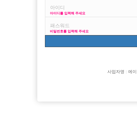
아이디를 입력해 주세요
프리미엄 광고
사이즈 걱정
비밀번호를 입력해 주세요
VIP 구인정보
170 + 깔창 = 180
사업자명 : 에이치오
[여성전용클럽]
일공팔(108)
출퇴근자율 / 찡 5천원 / 일 많아요!
25세 이
경기-부천시
시간
50,000원
인천-남
[여성전용클럽]
자이노래빠