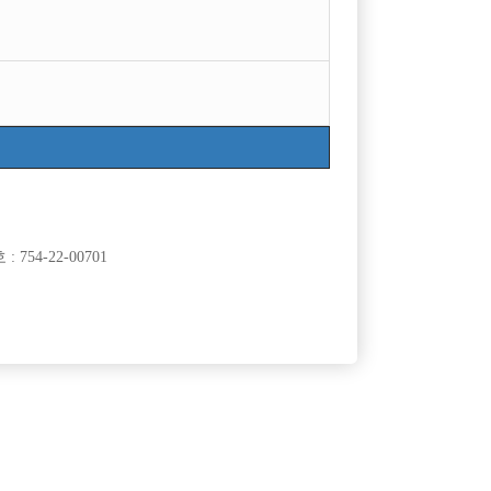
754-22-00701
클럽]
[여성전용클럽]
광장
일기장
.텃새no
일기장에서 가족 같이 일하실 선수ㆍ소박스 대모집
50,000원
서울-송파구
시간
60,000원
클럽]
[여성전용클럽]
8층룸크럽