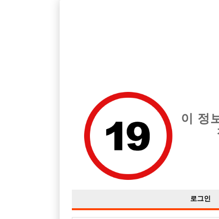
호빠, 중빠, 아빠방 구인구직을 12년 넘게 제공해온 선수나라
습니다.
전체 구인정보
중빠 구인
아빠방 구
이 정
로그인