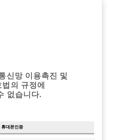
옴므알바
밤알바
회원가입
로그인
광고안내
이력서등록
마이페이지
 통신망 이용촉진 및
호법의 규정에
›
최신
공지사항
더보기
수 없습니다.
›
사이트 점검 안내
2024-05-16
›
이력서 열람 서비스 제공
2023-10-10
›
선수나라 일부 기능 업데이트
2023-09-14
›
선수나라 마지막 이벤트
2022-04-29
휴대폰인증