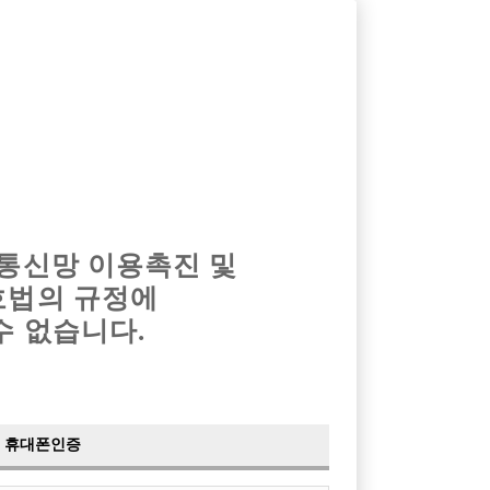
옴므알바
밤알바
회원가입
로그인
광고안내
이력서등록
마이페이지
 통신망 이용촉진 및
호법의 규정에
›
최신
공지사항
더보기
수 없습니다.
›
사이트 점검 안내
2024-05-16
›
이력서 열람 서비스 제공
2023-10-10
›
선수나라 일부 기능 업데이트
2023-09-14
›
선수나라 마지막 이벤트
2022-04-29
휴대폰인증