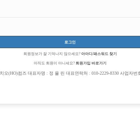
로그인
회원정보가 잘 기억나지 않으세요?
아아디/패스워드 찾기
아직도 회원이 아니세요?
회원가입 바로가기
(HO)컴즈 대표자명 : 정 율 린 대표연락처 : 010-2229-8330 사업자번호 : 
[여성전용클럽]
[여성전용
큐브노래타운
에스술파는
콜보유!당일정산!초보환영!
시화에서 콜수 1등을 자랑하는 제이제이(
추홀구
TC
50,000원
경기-시흥시
TC
[여성전용클럽]
[여성전용
골드
영타