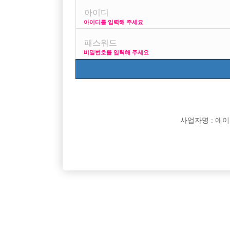
아이디를 입력해 주세요
프리미엄 광고
사이즈 걱정 말고 연
비밀번호를 입력해 주세요
VIP 구인정보
170 + 깔
사업자명 : 에이치오
[여성전용클럽]
뉴파라다이스
분당 정빠에서 선수모집중입니다!! ☆무찡☆
압도적인 
경기-성남시
시간
60,000원
인천-미
[여성전용클럽]
일기장