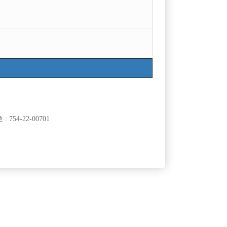
754-22-00701
클럽]
[여성전용클럽]
가요광장
비스트
JJ)
수원 비스트 선수 모집합니다!
50,000원
경기-수원시
TC
60,000원
클럽]
[여성전용클럽]
운
르블랑