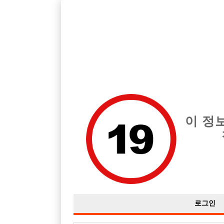
호빠, 중빠, 아빠방 구인구직을 12년 넘게 제공해온 선수나라
습니다.
전체 구인정보
중빠 구인
아빠방 구
이 정
로그인