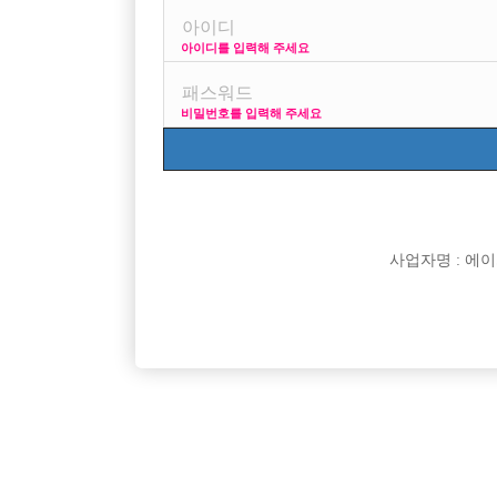
아이디를 입력해 주세요
프리미엄 광고
비밀번호를 입력해 주세요
VIP 구인정보
170
사업자명 : 에이치오
[여성전용클럽]
팡팡노래바
파주 최초,최장 8년차ㅡ단독 연합X 숙소O
시화에서 
경기-파주시
TC
50,000원
경기-시
[여성전용클럽]
린