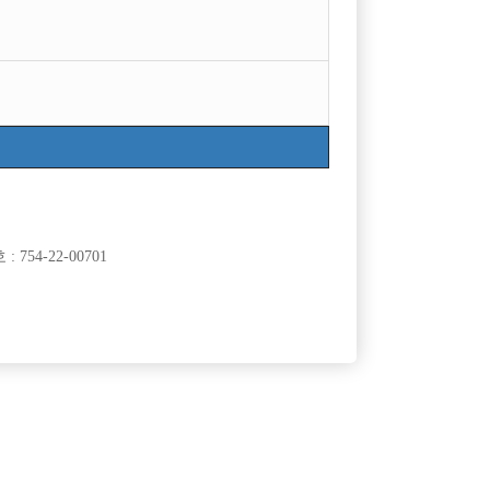
754-22-00701
클럽]
[여성전용클럽]
37.5도
서 선수 모집
천안1번콜 텃세없는 Hero사무실에서 가족구합니
60,000원
충남-천안시
TC
50,000원
다!
클럽]
[여성전용클럽]
래바
술마시는 클럽