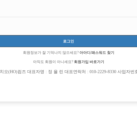
로그인
회원정보가 잘 기억나지 않으세요?
아아디/패스워드 찾기
아직도 회원이 아니세요?
회원가입 바로가기
(HO)컴즈 대표자명 : 정 율 린 대표연락처 : 010-2229-8330 사업자번호 : 
[여성전용클럽]
[여성전용
에스술파는가요광장
벨라
콜수 1등을 자랑하는 제이제이(JJ)
수원 유일 여성전용 호스트빠 도깨비에
흥시
TC
50,000원
경기-수원시
시간
합니다 !
[여성전용클럽]
[여성전용
놀이터 노래방
소시노