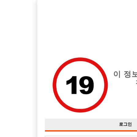
호빠, 중빠, 아빠방 구인구직을 12년 넘게 제공해온 선수나라
습니다.
전체 구인정보
중빠 구인
아빠방 구
이 정
로그인