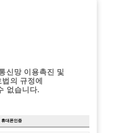
옴므알바
밤알바
회원가입
로그인
광고안내
이력서등록
마이페이지
 통신망 이용촉진 및
호법의 규정에
›
최신
공지사항
더보기
수 없습니다.
›
사이트 점검 안내
2024-05-16
›
이력서 열람 서비스 제공
2023-10-10
›
선수나라 일부 기능 업데이트
2023-09-14
›
선수나라 마지막 이벤트
2022-04-29
휴대폰인증