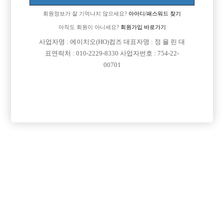
회원정보가 잘 기억나지 않으세요?
아아디/패스워드 찾기
아직도 회원이 아니세요?
회원가입 바로가기
사업자명 : 에이치오(HO)컴즈 대표자명 : 정 율 린 대
표연락처 : 010-2229-8330 사업자번호 : 754-22-
00701
프리미엄 광고
VIP 구인정보
경기-수원시
경기-수원시
서울-관악구