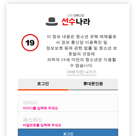

전체 구인정보
중빠 구인정보
아빠방 구인정보
웨이터 구인정보
이력서등록
이력서정보
커뮤니티
광고안내
이 정보 내용은 청소년 유해 매체물로
서 정보 통신망 이용촉진 및
정보보호 등에 관한 법률 및 청소년 보
호법의 규정에
의하여 19세 미만의 청소년은 이용할
수 없습니다.
19세 미만 나가기
로그인
휴대폰인증
아이디를 입력해 주세요
비밀번호를 입력해 주세요
로그인