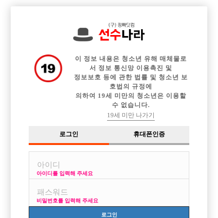

전체 구인정보
중빠 구인정보
아빠방 구인정보
웨이터 구인정보
이력서등록
이력서정보
커뮤니티
광고안내
이 정보 내용은 청소년 유해 매체물로
서 정보 통신망 이용촉진 및
정보보호 등에 관한 법률 및 청소년 보
호법의 규정에
의하여 19세 미만의 청소년은 이용할
수 없습니다.
19세 미만 나가기
로그인
휴대폰인증
아이디를 입력해 주세요
비밀번호를 입력해 주세요
로그인