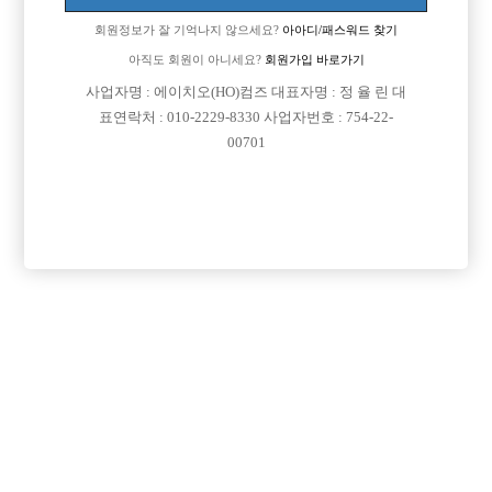
회원정보가 잘 기억나지 않으세요?
아아디/패스워드 찾기
아직도 회원이 아니세요?
회원가입 바로가기
사업자명 : 에이치오(HO)컴즈 대표자명 : 정 율 린 대
표연락처 : 010-2229-8330 사업자번호 : 754-22-
00701
프리미엄 광고
VIP 구인정보
충남-천안시
서울-관악구
서울-강서구