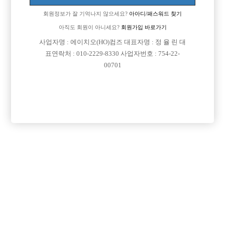
회원정보가 잘 기억나지 않으세요?
아아디/패스워드 찾기
아직도 회원이 아니세요?
회원가입 바로가기
사업자명 : 에이치오(HO)컴즈 대표자명 : 정 율 린 대
표연락처 : 010-2229-8330 사업자번호 : 754-22-
00701
프리미엄 광고
VIP 구인정보
인천-미추홀구
서울-강남구
서울-중랑구