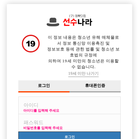

전체 구인정보
중빠 구인정보
아빠방 구인정보
웨이터 구인정보
이력서등록
이력서정보
커뮤니티
광고안내
이 정보 내용은 청소년 유해 매체물로
서 정보 통신망 이용촉진 및
정보보호 등에 관한 법률 및 청소년 보
호법의 규정에
의하여 19세 미만의 청소년은 이용할
수 없습니다.
19세 미만 나가기
로그인
휴대폰인증
아이디를 입력해 주세요
비밀번호를 입력해 주세요
로그인