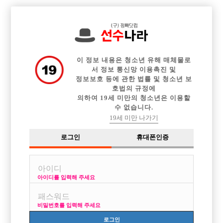

전체 구인정보
중빠 구인정보
아빠방 구인정보
웨이터 구인정보
이력서등록
이력서정보
커뮤니티
광고안내
이 정보 내용은 청소년 유해 매체물로
서 정보 통신망 이용촉진 및
정보보호 등에 관한 법률 및 청소년 보
호법의 규정에
의하여 19세 미만의 청소년은 이용할
수 없습니다.
19세 미만 나가기
로그인
휴대폰인증
아이디를 입력해 주세요
비밀번호를 입력해 주세요
로그인