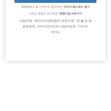
회원정보가 잘 기억나지 않으세요?
아아디/패스워드 찾기
아직도 회원이 아니세요?
회원가입 바로가기
사업자명 : 에이치오(HO)컴즈 대표자명 : 정 율 린 대
표연락처 : 010-2229-8330 사업자번호 : 754-22-
00701
프리미엄 광고
VIP 구인정보
서울-관악구
경기-안산시
경기-성남시