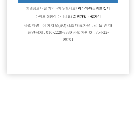
회원정보가 잘 기억나지 않으세요?
아아디/패스워드 찾기
아직도 회원이 아니세요?
회원가입 바로가기
사업자명 : 에이치오(HO)컴즈 대표자명 : 정 율 린 대
표연락처 : 010-2229-8330 사업자번호 : 754-22-
00701
프리미엄 광고
VIP 구인정보
인천-미추홀구
경기-의정부시
경기-시흥시