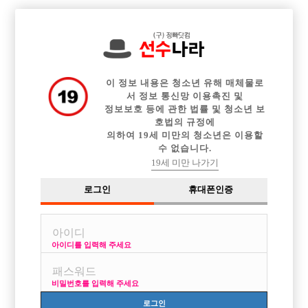

전체 구인정보
중빠 구인정보
아빠방 구인정보
웨이터 구인정보
이력서등록
이력서정보
커뮤니티
광고안내
이 정보 내용은 청소년 유해 매체물로
서 정보 통신망 이용촉진 및
정보보호 등에 관한 법률 및 청소년 보
호법의 규정에
의하여 19세 미만의 청소년은 이용할
수 없습니다.
19세 미만 나가기
로그인
휴대폰인증
아이디를 입력해 주세요
비밀번호를 입력해 주세요
로그인