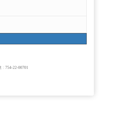
754-22-00701
클럽]
[여성전용클럽]
워라밸
0만원 지원
강남 탑! 19년 경력 실장이 선수모집합니다.
500,000원
서울-강남구
협의
원
클럽]
[여성전용클럽]
클럽
메이즈