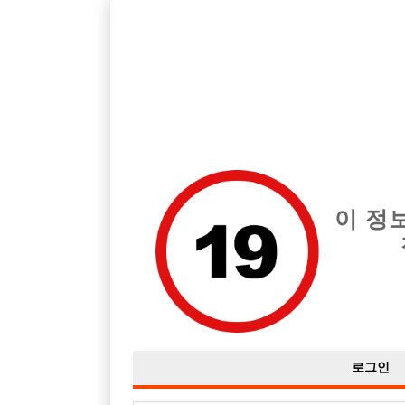
호빠, 중빠, 아빠방 구인구직을 12년 넘게 제공해온 선수나라
습니다.
전체 구인정보
중빠 구인
아빠방 구
이 정
로그인