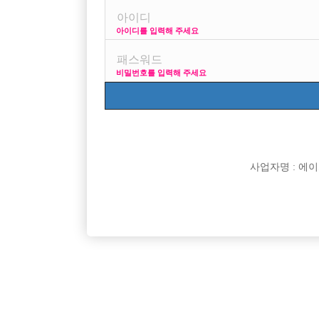
아이디를 입력해 주세요
프리미엄 광고
사
비밀번호를 입력해 주세요
VIP 구인정보
170 + 깔창
사업자명 : 에이치오
[여성전용클럽]
인스타
고양시 일산&파주 전지역 NO.1 “신사”
수원 최고
경기-고양시
TC
50,000원
경기-수
다.
[여성전용클럽]
W (더블유)