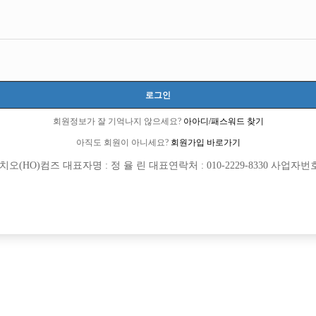
로그인
회원정보가 잘 기억나지 않으세요?
아아디/패스워드 찾기
아직도 회원이 아니세요?
회원가입 바로가기
(HO)컴즈 대표자명 : 정 율 린 대표연락처 : 010-2229-8330 사업자번호 : 
[여성전용클럽]
[여성전용
메이드
화화
급 호스트바에서 최고 대우로 선수모십니
[중빠] 갯수1위 무조건 보장 / 첫출근 3
원시
TC
60,000원
서울-종로구
당일
[여성전용클럽]
[여성전용
신밧드
파티노래