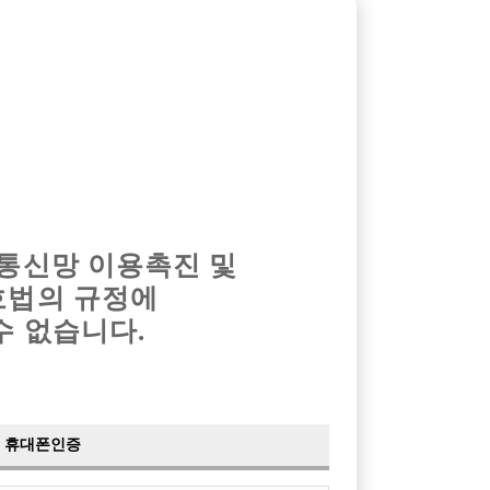
옴므알바
밤알바
회원가입
로그인
광고안내
이력서등록
마이페이지
 통신망 이용촉진 및
호법의 규정에
›
최신
공지사항
더보기
수 없습니다.
›
사이트 점검 안내
2024-05-16
›
이력서 열람 서비스 제공
2023-10-10
›
선수나라 일부 기능 업데이트
2023-09-14
›
선수나라 마지막 이벤트
2022-04-29
휴대폰인증